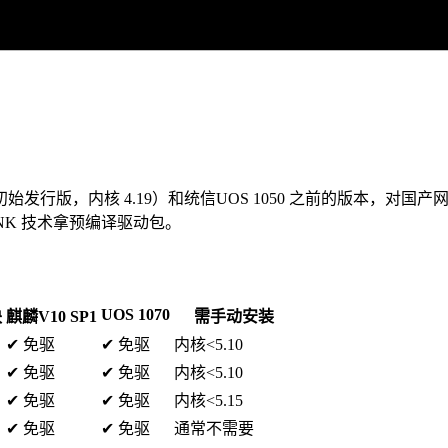
9年初始发行版，内核 4.19）和统信UOS 1050 之前的版本，
-LINK 技术拿预编译驱动包。
UOS 1070
块
麒麟V10 SP1
需手动安装
✔ 免驱
✔ 免驱
内核<5.10
✔ 免驱
✔ 免驱
内核<5.10
✔ 免驱
✔ 免驱
内核<5.15
✔ 免驱
✔ 免驱
通常不需要