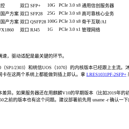
10G
PCIe 3.0 x8
主控
双口 SFP+
通用信创服务器
25G
PCIe 3.0 x8
全国产方案
双口 SFP28
高可靠核心业务
100G
PCIe 3.0 x8
全国产方案
双口 QSFP28
骨干互联/AI
1G
PCIe 3.0 x1
X1860
双口 RJ45
管理网络
满速，驱动适配是最关键的环节。
（SP1/2303）和统信UOS（1070）的内核版本已经跟上主流。沐创
网卡在这两个系统上都能做到插上即认。拿
LRES1031PF-2SFP+
异。如果服务器还在用麒麟V10的早期版本（比如2019年的初始发
50之前的版本也有这个问题。建议部署前先用 uname -r 确认一下