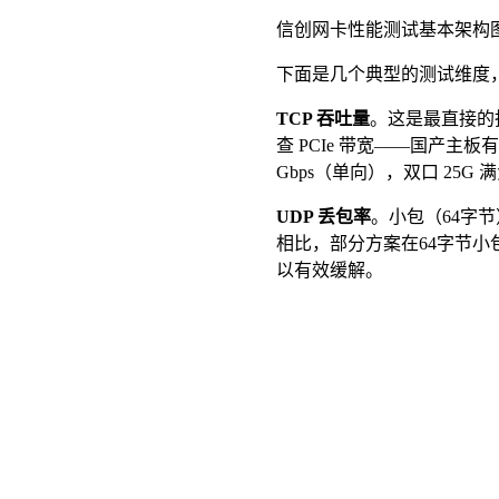
信创网卡性能测试基本架构
下面是几个典型的测试维度
TCP 吞吐量
。这是最直接的指
查 PCIe 带宽——国产主板有
Gbps（单向），双口 25G 
UDP 丢包率
。小包（64字
相比，部分方案在64字节小包线
以有效缓解。