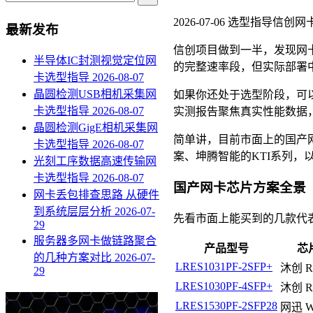
2026-07-06
选型指导
信创网卡
最新发布
信创项目做到一半，发现网卡
半导体IC封测视觉定位网
的完整速率段，但实际部署
卡选型指导
2026-08-07
晶圆检测USB相机采集网
如果你还处于选型阶段，可
卡选型指导
2026-08-07
实测报告聚焦真实性能数据
晶圆检测GigE相机采集网
简单讲，目前市面上的国产网卡
卡选型指导
2026-08-07
案、坤腾智能的KTI系列，
光刻工序数据高速传输网
卡选型指导
2026-08-07
国产网卡芯片方案全景
网卡丢包排查思路 从硬件
到系统层层分析
2026-07-
先看市面上能买到的几款代
29
服务器多网卡做链路聚合
产品型号
芯
的几种方案对比
2026-07-
LRES1031PF-2SFP+
沐创 R
29
LRES1030PF-4SFP+
沐创 R
LRES1530PF-2SFP28
网迅 W