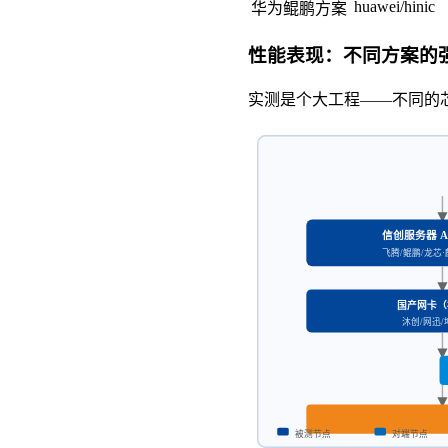
huawei/hinic
华为鲲鹏方案
性能表现：不同方案的
实测是个大工程——不同的
信创服务器 
飞腾/鲲鹏/龙芯·
国产网卡（
沐创/网迅/
被测节点
对端节点