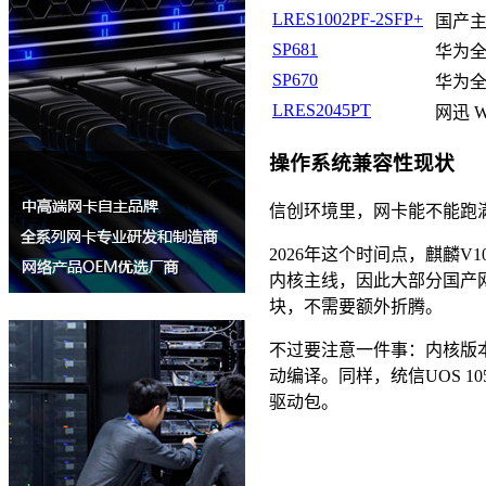
LRES1002PF-2SFP+
国产
SP681
华为
SP670
华为
LRES2045PT
网迅 W
操作系统兼容性现状
信创环境里，网卡能不能跑
2026年这个时间点，麒麟V10
内核主线，因此大部分国产
块，不需要额外折腾。
不过要注意一件事：内核版本差
动编译。同样，统信UOS 10
驱动包。