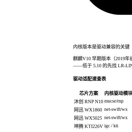
内核版本是驱动兼容的关键
麒麟V10 早期版本（201
——低于 5.10 的先找 LR
驱动适配速查表
芯片方案
内核驱动模
mucse/rnp
沐创 RNP N10
net-swift/wx
网迅 WX1860
net-swift/wx
网迅 WX5025
igc / kti
坤腾 KTI226V