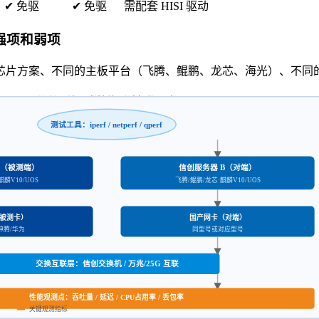
✔ 免驱
✔ 免驱
需配套 HISI 驱动
强项和弱项
芯片方案、不同的主板平台（飞腾、鲲鹏、龙芯、海光）、不同
信创环境网卡性能测试架构示意
测试工具：iperf / netperf / qperf
A（被测端）
信创服务器 B（对端）
麒麟V10/UOS
飞腾/鲲鹏/龙芯·麒麟V10/UOS
被测卡）
国产网卡（对端）
坤腾/华为
同型号或对应型号
交换互联层：信创交换机 / 万兆/25G 互联
性能观测点：吞吐量 / 延迟 / CPU占用率 / 丢包率
关键观测指标