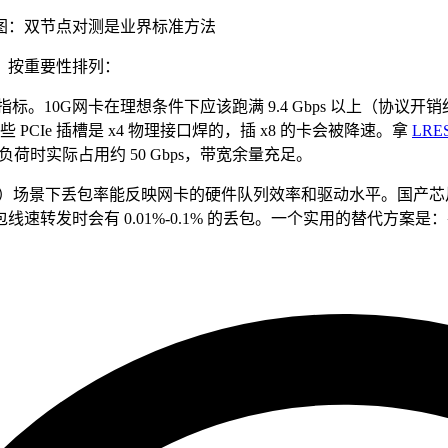
图：双节点对测是业界标准方法
，按重要性排列：
标。10G网卡在理想条件下应该跑满 9.4 Gbps 以上（协议开销约
些 PCIe 插槽是 x4 物理接口焊的，插 x8 的卡会被降速。拿
LRES
满负荷时实际占用约 50 Gbps，带宽余量充足。
节）场景下丢包率能反映网卡的硬件队列效率和驱动水平。国产
速转发时会有 0.01%-0.1% 的丢包。一个实用的替代方案是：在驱动