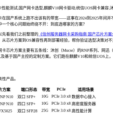
性能测试,国产网卡选型,麒麟V10网卡驱动,统信UOS网卡兼容,沐创
在国产系统上跑不出该有的带宽——这事在2024到2025年间并不
中一个核心问题始终绕不开：到底选哪家的方案？
以先看我们之前整理的
《信创服务器网卡采购指南 国产芯片方案
，从芯片方案到OS兼容性再到部署经验，帮你验证选型决策对不
芯片方案主要有五条线：沐创（Mucse）的RNP系列、网迅（Net
以及基于国产主控的定制方案。它们跑在麒麟V10和统信UOS上
表性产品。
PCIe
片方案
端口形态
带宽
适用场景
10G
PCIe 3.0 x8
NP N10
双口 SFP+
数据中心接入
10G
PCIe 3.0 x8
NP N10
四口 SFP+
高密度服务器
25G
PCIe 3.0 x8
X5025
双口 SFP28
高性能计算