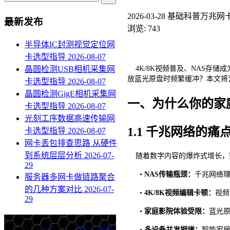
2026-03-28
基础科普
万兆网卡
最新发布
浏览: 743
半导体IC封测视觉定位网
卡选型指导
2026-08-07
晶圆检测USB相机采集网
4K/8K视频普及、NAS存
放蓝光原盘时频繁缓冲？本文将
卡选型指导
2026-08-07
晶圆检测GigE相机采集网
一、为什么你的家
卡选型指导
2026-08-07
光刻工序数据高速传输网
1.1 千兆网络的痛
卡选型指导
2026-08-07
网卡丢包排查思路 从硬件
到系统层层分析
2026-07-
随着数字内容的爆炸式增长，
29
•
NAS传输瓶颈：
千兆网络
服务器多网卡做链路聚合
的几种方案对比
2026-07-
•
4K/8K视频编辑卡顿：
视频
29
•
家庭影院体验受限：
蓝光
•
多设备并发拥堵：
智能家