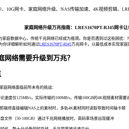
、10G网卡、家庭网络升级、NAS传输加速、4K视频剪辑、LRES16
家庭网络升级万兆指南：
LRES1670PT-RJ45网
储成为家庭数据中心，传统千兆网络已经成为瓶颈。你是否遇到过这些困扰：
为你详细解析如何通过
LRES1670PT-RJ45
万兆网卡，以最低成本实现家庭
庭网络需要升级到万兆？
点
家庭网络面临前所未有的挑战：
理论速度仅
125MB/s，实际传输约100MB/s，传输100GB的4K视频素材需要
剪辑师直接编辑
NAS上的素材时，多轨4K素材同时读取导致时间轴卡顿
原盘文件（
50-100GB）通过千兆网络播放时，高码率场景出现缓冲
居时代，数十台设备同时在线，千兆带宽被迅速瓜分