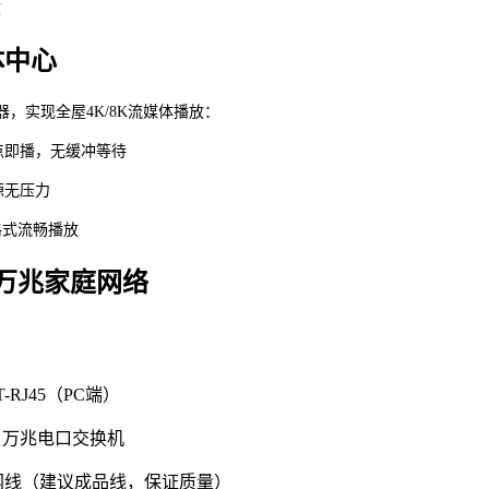
效
体中心
体服务器，实现全屋4K/8K流媒体播放：
）即点即播，无缓冲等待
源无压力
格式流畅播放
万兆家庭网络
PT-RJ45（PC端）
6口万兆电口交换机
T7网线（建议成品线，保证质量）