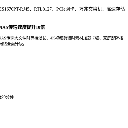
70PT-RJ45、RTL8127、PCIe网卡、万兆交换机、高速存储
卡让NAS传输速度提升10倍
NAS传输大文件时等待漫长、4K视频剪辑时素材加载卡顿、家庭影院播
网络全面升级。
近20分钟