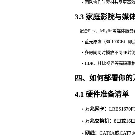
• 团队协作时素材共享更高
3.3 家庭影院与媒
配合
Plex、Jellyfin等媒
•
蓝光原盘（
80-100GB
•
多房间同时播放不同
4K片
• HDR、杜比视界等高码率
四、如何部署你的
4.1 硬件准备清单
•
万兆网卡：
LRES1670
•
万兆交换机：
8口或1
•
网线：
CAT6A或CA