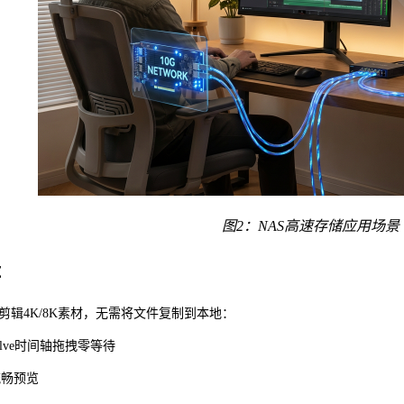
图
2：NAS高速存储应用场景
辑
上剪辑4K/8K素材，无需将文件复制到本地：
 Resolve时间轴拖拽零等待
流畅预览