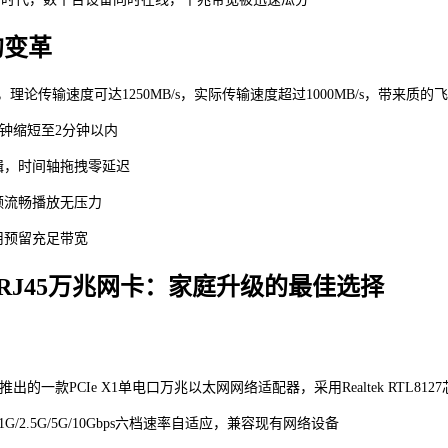
的变革
后，理论传输速度可达1250MB/s，实际传输速度超过1000MB/s，带来质的
0分钟缩短至2分钟以内
辑，时间轴拖拽零延迟
频流畅播放无压力
应用预留充足带宽
PT-RJ45万兆网卡：家庭升级的最佳选择
-LINK推出的一款PCIe X1单电口万兆以太网网络适配器，采用Realtek RT
M/1G/2.5G/5G/10Gbps六档速率自适应，兼容现有网络设备