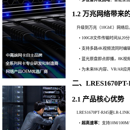
1.2 万兆网络带来
升级到万兆（
10GbE）网络
• 100GB文件传输时间从2
•
支持多路
4K视频流同时编
•
蓝光原盘即点即播，
8K视
•
为未来
8K内容、VR/AR
二、
LRES1670
2.1 产品核心优势
LRES1670PT-RJ45是LR
•
超高速率：
支持
10M/100