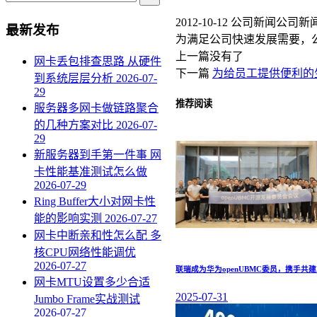
2012-10-12
公司新闻
公司新
最新发布
为满足公司快速发展需要，
上一篇
没有了
网卡丢包排查思路 从硬件
下一篇
为给员工提供便利的
到系统层层分析
2026-07-
29
推荐阅读
服务器多网卡做链路聚合
的几种方案对比
2026-07-
29
新服务器到手第一件事 网
卡性能基准测试怎么做
2026-07-29
Ring Buffer大小对网卡性
能的影响实测
2026-07-27
网卡中断亲和性怎么配 多
核CPU网络性能调优
2026-07-27
联瑞成为华为openUBMC委员，携手共
网卡MTU设置多少合适
2025-07-31
Jumbo Frame实战测试
2026-07-27