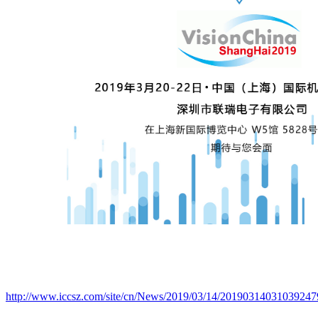
：
http://www.iccsz.com/site/cn/News/2019/03/14/2019031403103924