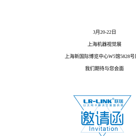
3月
20-22
日
上海机器视觉展
上海新国际博览中心
W5
馆
5828
号
我们期待与您会面