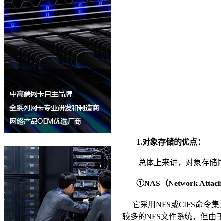
1.
对象存储的优点：
总体上来讲，对象存储
①
NAS
（
Network Attach
它采用
NFS
或
CIFS
命令集
较多的
NFS
文件系统，但由