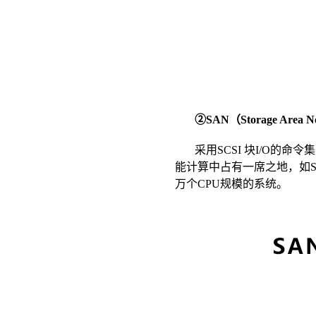
②
SAN
（
Storage Area 
采用
SCSI
块
I/O
的命令集
能计算中占有一席之地，如
万个
CPU
规模的系统。