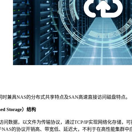
同时兼具
NAS
的分布式共享特点及
SAN
高速直接访问磁盘特点。
ed Storage
）结构
访问数据，以文件为传输协议，通过
TCP/IP
实现网络化存储，可
于
NAS
的协议开销高、带宽低、延迟大，不利于在高性能集群中