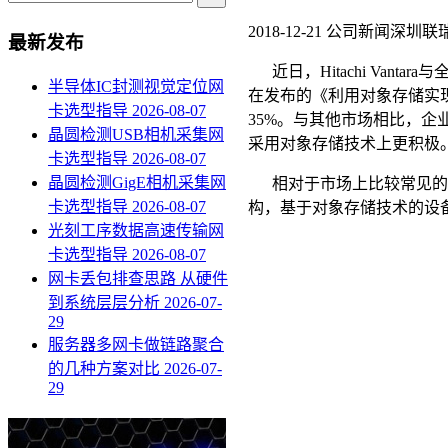
2018-12-21
公司新闻
深圳联瑞
最新发布
近日，
Hitachi Vantara
与
半导体IC封测视觉定位网
在发布的《利用对象存储实
卡选型指导
2026-08-07
35%
。与其他市场相比，企
晶圆检测USB相机采集网
采用对象存储技术上更积极
卡选型指导
2026-08-07
晶圆检测GigE相机采集网
相对于市场上比较常见的
卡选型指导
2026-08-07
构，基于对象存储技术的设
光刻工序数据高速传输网
卡选型指导
2026-08-07
网卡丢包排查思路 从硬件
到系统层层分析
2026-07-
29
服务器多网卡做链路聚合
的几种方案对比
2026-07-
29