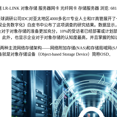
 LR-LINK 对象存储 服务器网卡 光纤网卡 存储服务器
浏览: 681
全球调研公司
IDC
对亚太地区
4000
多名
IT
专业人士和
IT
高管展开了
现业务数字化》白皮书中公布了这项调查的研究结果。数据显示
业对于对象存储的准备更加充分，
10%
的受访者已经部署或计划
。此外，也显示企业对于对象存储的认知度最高，并且掌握的知
两种主流网络存储架构——网络附加存储
(NAS)
和存储局域网
(S
备就是对象存储设备（
Object-based Storage Device
）简称
OSD。