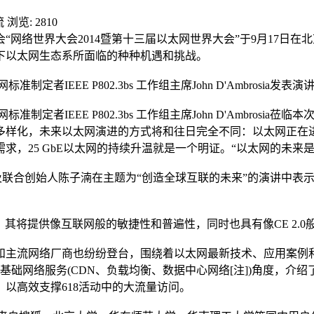
流
浏览: 2810
“网络世界大会2014暨第十三届以太网世界大会”于9月17日在
下以太网生态系所面临的种种机遇和挑战。
准制定者IEEE P802.3bs 工作组主席John D'Ambrosia发表演
标准制定者IEEE P802.3bs 工作组主席John D'Ambr
多样化，未来以太网演进的方式将和往日完全不同：以太网正在
，25 GbE以太网的持续升温就是一个明证。“以太网的未来是光明
裁及联合创始人陈子湳在主题为“创造全球互联的未来”的演讲中表
”，其将提供像互联网般的敏捷性和普遍性，同时也具有像CE 2.
和主流网络厂商也纷纷登台，围绕着以太网最新技术、应用案例和
从基础网络服务(CDN、负载均衡、数据中心网络[注])角度，
以高效支撑618活动中的大流量访问。