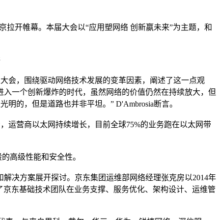
北京拉开帷幕。本届大会以“应用塑网络 创新嬴未来”为主题，和
讲
osia莅临本次大会，围绕驱动网络技术发展的变革因素，阐述了这一点观
进入一个创新爆炸的时代，虽然网络的价值仍然在持续放大，但
的，但是道路也并非平坦。” D'Ambrosia断言。
示，运营商以太网持续增长，目前全球75%的业务跑在以太网带
0般的高级性能和安全性。
解决方案展开探讨。京东集团运维部网络经理张克房以2014年
介绍了京东基础技术团队在业务支撑、服务优化、架构设计、运维管