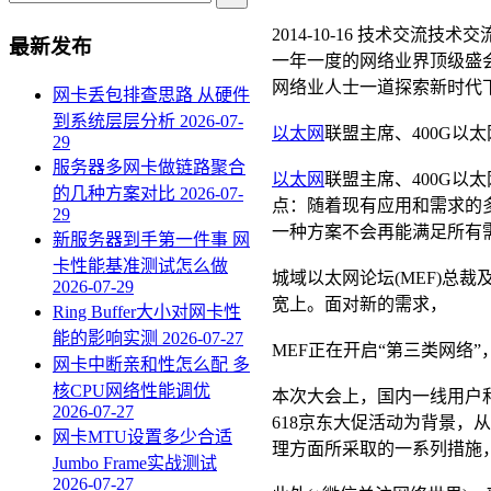
2014-10-16
技术交流
技术交
最新发布
一年一度的网络业界顶级盛会
网络业人士一道探索新时代
网卡丢包排查思路 从硬件
到系统层层分析
2026-07-
以太网
联盟主席、400G以太网标
29
服务器多网卡做链路聚合
以太网
联盟主席、400G以太网
的几种方案对比
2026-07-
点：随着现有应用和需求的
29
一种方案不会再能满足所有需求
新服务器到手第一件事 网
卡性能基准测试怎么做
城域以太网论坛(MEF)总
2026-07-29
宽上。面对新的需求，
Ring Buffer大小对网卡性
能的影响实测
2026-07-27
MEF正在开启“第三类网络
网卡中断亲和性怎么配 多
核CPU网络性能调优
本次大会上，国内一线用户
2026-07-27
618京东大促活动为背景，
网卡MTU设置多少合适
理方面所采取的一系列措施，
Jumbo Frame实战测试
2026-07-27