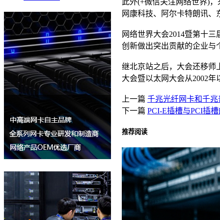
此外(+微信关注网络世界
网康科技、阿尔卡特朗讯、
网络世界大会2014暨第十三届以太
创新做出突出贡献的企业与
继北京站之后，大会还移师
大会暨以太网大会从2002
上一篇
千兆光纤网卡和千兆
下一篇
PCI-E插槽与PCI插
推荐阅读