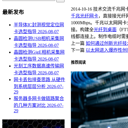
2014-10-16
技术交流
千兆网
最新发布
千兆光纤网卡
，直接接光纤网
1000Mbps。千兆以太
半导体IC封测视觉定位网
接。构建全
光纤到桌面
（F
卡选型指导
2026-08-07
线都连接上。制作电缆时需
晶圆检测USB相机采集网
上一篇
如何通过创新光纤技术
卡选型指导
2026-08-07
下一篇
以太网进入爆炸性创
晶圆检测GigE相机采集网
卡选型指导
2026-08-07
推荐阅读
光刻工序数据高速传输网
卡选型指导
2026-08-07
网卡丢包排查思路 从硬件
到系统层层分析
2026-07-
29
服务器多网卡做链路聚合
的几种方案对比
2026-07-
29