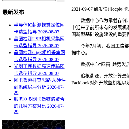
2021-09-07
研发快讯
ocp网
最新发布
数据中心作为承载存储、传
半导体IC封测视觉定位网
中迎来了前所未有的发展机
卡选型指导
2026-08-07
国新型基础设施建设的重要
晶圆检测USB相机采集网
卡选型指导
2026-08-07
今年7月初，我国工信部印发
晶圆检测GigE相机采集网
据中心。
卡选型指导
2026-08-07
数据中心“四高”趋势发
光刻工序数据高速传输网
卡选型指导
2026-08-07
追根溯源，开放计算最初成
网卡丢包排查思路 从硬件
Fackbook对外开放整
到系统层层分析
2026-07-
29
服务器多网卡做链路聚合
的几种方案对比
2026-07-
29