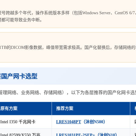
跨越多个年代，操作系统版本多样（包括Windows Server、CentO
题都可能导致业务中断。
超1TB的DICOM影像数据，峰值带宽需求极高。国产化替换后，存储网
层国产网卡选型
（管理网络、业务网络、存储网络），以下为各层推荐的国产化网卡选
原有方案
推荐方案
Intel I350 千兆网卡
LRES1048PT
（沐创N500）
Intel 82599/X550 万兆
LRES1031PF-2SFP+
（沐创N10）