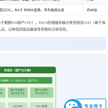
双口25G，RoCE RDMA支持，华为信创认证
约40台
于鲲鹏920国产CPU），PACS存储服务器迁移至统信UOS（基于海
配认证，以降低因驱动兼容性导致的迁移风险。
改造后（国产化方案）
河麒麟V10 / 统信UOS（国产OS）
网卡
国产万兆网卡
国产25G网卡
千兆
沐创方案 万兆
华为方案 25G
LIS/EMR
PACS影像