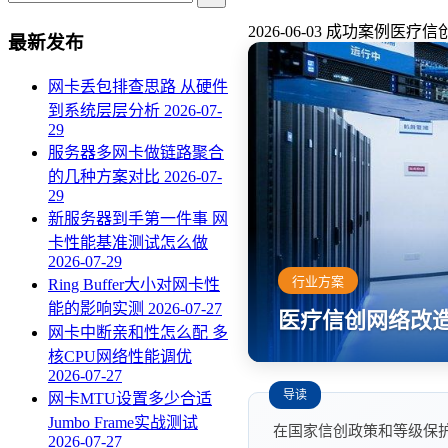
2026-06-03
成功案例
医疗信创
最新发布
网卡丢包排查思路 从硬件
到系统层层分析
2026-07-
29
服务器多网卡做链路聚合
的几种方案对比
2026-07-
29
新服务器到手第一件事 网
卡性能基准测试怎么做
2026-07-29
行业方案
Ring Buffer大小对网卡性
能的影响实测
2026-07-27
医疗信创网络改造
网卡中断亲和性怎么配 多
核CPU网络性能调优
2026-07-27
导读
网卡MTU设置多少合适
Jumbo Frame实战测试
在国家信创政策和等级保护
2026-07-27