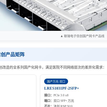
▲ 联瑞电子信创国产网卡产品线
信创产品矩阵
创改造的全系列国产化网卡，满足医院不同网络层次的差异化需求：
国产万兆·双口
LRES1031PF-2SFP+
接口：
PCIe 3.0 x8
端口：
双口 SFP+ 万兆
芯片：
沐创 RNP N10