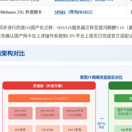
Mellanox 25G 外资网卡
SP681
（华为Hi1822）
进行的是OS国产化迁移：HIS/LIS服务器迁移至银河麒麟V10（基
应优先确认国产网卡在上述操作系统和CPU平台上是否已完成官方适
造架构对比
医院IT网络改造前后对比
改造前（外资方案）
Windows Server / CentOS 7
银
国产千兆
Intel I350
Intel 82599
Mellanox外资
沐创方案 
千兆管理网
万兆业务网
25G存储网
→
国产化
改造
HIS系统
HIS系统
LIS/EMR
PACS影像