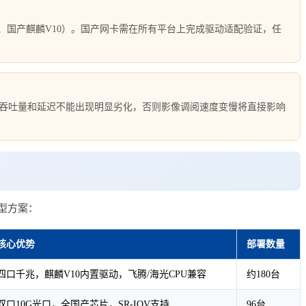
S 6/7、国产麒麟V10）。国产网卡需在所有平台上完成驱动适配验证，任
络的吞吐量和延迟不能出现明显劣化，否则影像调阅速度变慢将直接影响
型方案：
核心优势
部署数量
四口千兆，麒麟V10内置驱动，飞腾/海光CPU兼容
约180台
双口10G光口，全国产芯片，SR-IOV支持
96台