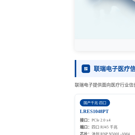
联瑞电子医疗
联瑞电子提供面向医疗行业信
国产千兆·四口
LRES1048PT
接口：
PCIe 2.0 x4
端口：
四口 RJ45 千兆
芯片：
沐创 RNP N500L-AM4