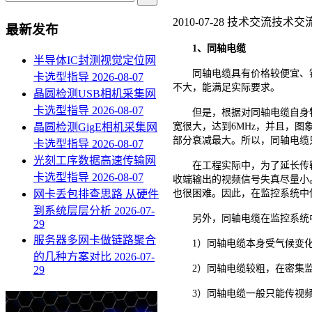
2010-07-28
技术交流
技术交
最新发布
1、同轴电缆
半导体IC封测视觉定位网
同轴电缆具有价格较便宜、铺设
卡选型指导
2026-08-07
不大，能满足实际要求。
晶圆检测USB相机采集网
卡选型指导
2026-08-07
但是，根据对同轴电缆自身特
晶圆检测GigE相机采集网
宽很大，达到6MHz，并且，
部分衰减最大。所以，同轴电缆
卡选型指导
2026-08-07
光刻工序数据高速传输网
在工程实际中，为了延长传输
卡选型指导
2026-08-07
收端输出的视频信号失真尽量小
网卡丢包排查思路 从硬件
也很困难。因此，在监控系统中
到系统层层分析
2026-07-
另外，同轴电缆在监控系统中
29
服务器多网卡做链路聚合
1）同轴电缆本身受气候变化
的几种方案对比
2026-07-
2）同轴电缆较粗，在密集监
29
3）同轴电缆一般只能传视频