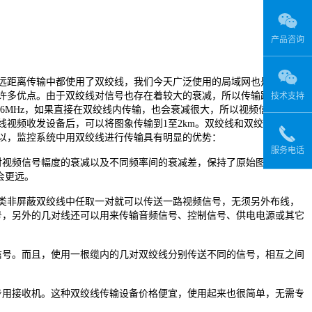
产品咨询
距离传输中都使用了双绞线，我们今天广泛使用的局域网也是使用双
许多优点。由于双绞线对信号也存在着较大的衰减，所以传输距离远
技术支持
6MHz，如果直接在双绞线内传输，也会衰减很大，所以视频信号在双
视频收发设备后，可以将图象传输到1至2km。双绞线和双绞线视频传
以，监控系统中用双绞线进行传输具有明显的优势：
服务电话
视频信号幅度的衰减以及不同频率间的衰减差，保持了原始图象的亮度
会更远。
5类非屏蔽双绞线中任取一对就可以传送一路视频信号，无须另外布线，
号，另外的几对线还可以用来传输音频信号、控制信号、供电电源或其它
号。而且，使用一根缆内的几对双绞线分别传送不同的信号，相互之间
用接收机。这种双绞线传输设备价格便宜，使用起来也很简单，无需专