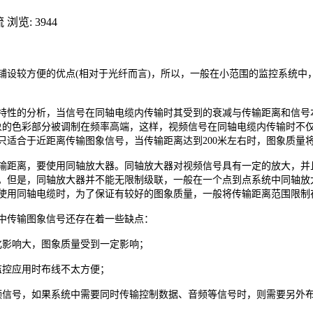
流
浏览: 3944
较方便的优点(相对于光纤而言)，所以，一般在小范围的监控系统中
性的分析，当信号在同轴电缆内传输时其受到的衰减与传输距离和信号本
图象的色彩部分被调制在频率高端，这样，视频信号在同轴电缆内传输时不
只适合于近距离传输图象信号，当传输距离达到200米左右时，图象质量
距离，要使用同轴放大器。同轴放大器对视频信号具有一定的放大，并且
。但是，同轴放大器并不能无限制级联，一般在一个点到点系统中同轴放
使用同轴电缆时，为了保证有较好的图象质量，一般将传输距离范围限制
传输图象信号还存在着一些缺点：
影响大，图象质量受到一定影响；
控应用时布线不太方便；
信号，如果系统中需要同时传输控制数据、音频等信号时，则需要另外