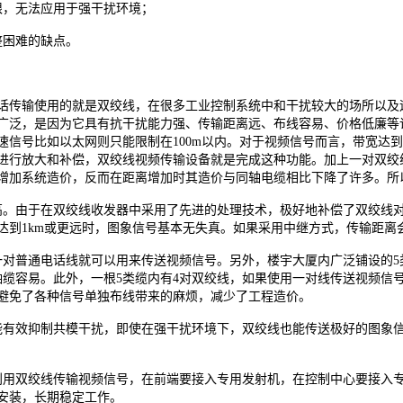
，无法应用于强干扰环境；
困难的缺点。
传输使用的就是双绞线，在很多工业控制系统中和干扰较大的场所以及远
广泛，是因为它具有抗干扰能力强、传输距离远、布线容易、价格低廉等
速信号比如以太网则只能限制在100m以内。对于视频信号而言，带宽达到
进行放大和补偿，双绞线视频传输设备就是完成这种功能。加上一对双绞线
增加系统造价，反而在距离增加时其造价与同轴电缆相比下降了许多。所
由于在双绞线收发器中采用了先进的处理技术，极好地补偿了双绞线对
达到1km或更远时，图象信号基本无失真。如果采用中继方式，传输距离
一对普通电话线就可以用来传送视频信号。另外，楼宇大厦内广泛铺设的
轴缆容易。此外，一根5类缆内有4对双绞线，如果使用一对线传送视频信
避免了各种信号单独布线带来的麻烦，减少了工程造价。
效抑制共模干扰，即使在强干扰环境下，双绞线也能传送极好的图象信
双绞线传输视频信号，在前端要接入专用发射机，在控制中心要接入专
安装，长期稳定工作。