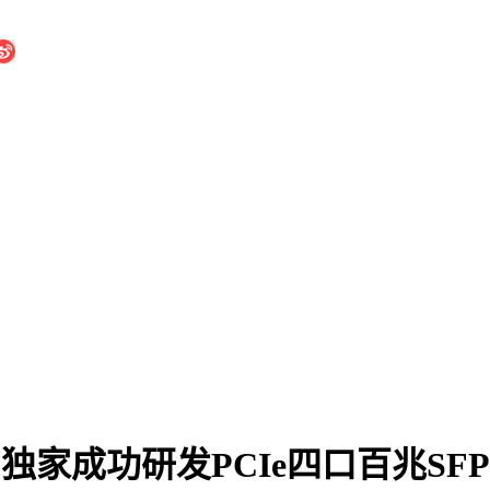
k ,独家成功研发PCIe四口百兆S