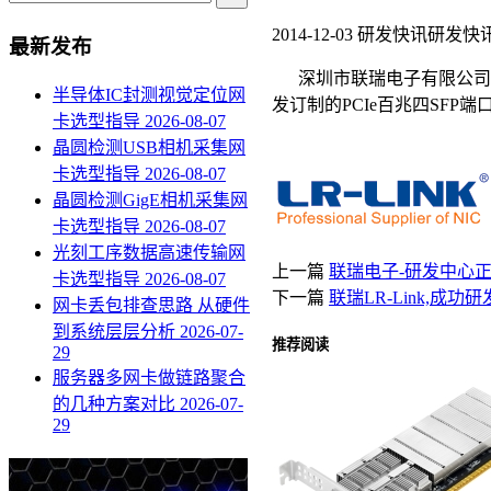
2014-12-03
研发快讯
研发快
最新发布
深圳市联瑞电子有限公司始
半导体IC封测视觉定位网
发订制的PCIe百兆四SF
卡选型指导
2026-08-07
晶圆检测USB相机采集网
卡选型指导
2026-08-07
晶圆检测GigE相机采集网
卡选型指导
2026-08-07
光刻工序数据高速传输网
上一篇
联瑞电子-研发中心
卡选型指导
2026-08-07
下一篇
联瑞LR-Link,成
网卡丢包排查思路 从硬件
到系统层层分析
2026-07-
推荐阅读
29
服务器多网卡做链路聚合
的几种方案对比
2026-07-
29