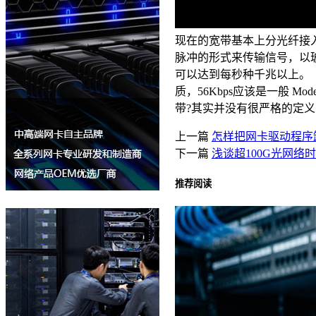
现在的宽带基本上分光纤接入
脉冲的形式来传输信号，以
可以达到每秒种千兆以上。 
质，56Kbps应该是一般
带?其实并没有很严格的定义，
上一篇
怎样把网卡驱动程序
下一篇
浅谈超100G光网络
推荐阅读