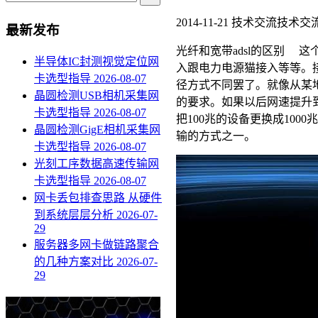
2014-11-21
技术交流
技术交
最新发布
光纤和宽带adsl的区别 这
半导体IC封测视觉定位网
入跟电力电源猫接入等等。
卡选型指导
2026-08-07
径方式不同罢了。就像从某
晶圆检测USB相机采集网
的要求。如果以后网速提升到
卡选型指导
2026-08-07
把100兆的设备更换成1
晶圆检测GigE相机采集网
输的方式之一。
卡选型指导
2026-08-07
光刻工序数据高速传输网
卡选型指导
2026-08-07
网卡丢包排查思路 从硬件
到系统层层分析
2026-07-
29
服务器多网卡做链路聚合
的几种方案对比
2026-07-
29