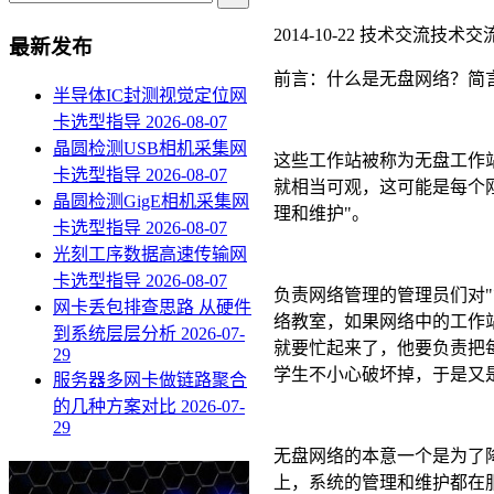
2014-10-22
技术交流
技术交
最新发布
前言：什么是无盘网络？简
半导体IC封测视觉定位网
卡选型指导
2026-08-07
晶圆检测USB相机采集网
这些工作站被称为无盘工作
卡选型指导
2026-08-07
就相当可观，这可能是每个
晶圆检测GigE相机采集网
理和维护"。
卡选型指导
2026-08-07
光刻工序数据高速传输网
卡选型指导
2026-08-07
负责网络管理的管理员们对
网卡丢包排查思路 从硬件
络教室，如果网络中的工作站出了
到系统层层分析
2026-07-
就要忙起来了，他要负责把
29
学生不小心破坏掉，于是又
服务器多网卡做链路聚合
的几种方案对比
2026-07-
29
无盘网络的本意一个是为了
上，系统的管理和维护都在